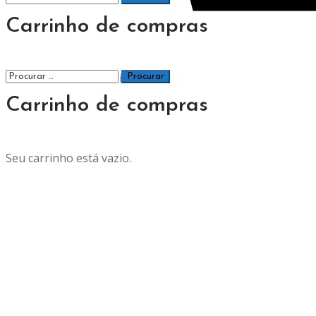
Carrinho de compras
Seu carrinho está vazio.
Carrinho de compras
Seu carrinho está vazio.